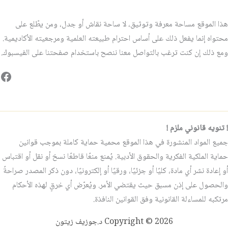
هذا الموقع مساحة معرفة وتوثيق، لا ساحة نقاش أو جدل، ومن يطّلع على
محتواه إنما يفعل ذلك على أساس احترام طبيعته العلمية ومرجعيته الأكاديمية.
ومع ذلك إن كنت ترغب بالتواصل معنا ننصح باستخدام صفحتنا على الفيسبوك.
فيس
! تنويه قانوني ملزم !
جميع المواد المنشورة في هذا الموقع محمية حماية كاملة بموجب قوانين
حماية الملكية الفكرية والحقوق الأدبية. يُمنع منعًا قاطعًا نسخ أو نقل أو اقتباس
أو إعادة نشر أي مادة، كليًا أو جزئيًا، ورقيًا أو إلكترونيًا، دون ذكر المصدر صراحةً
والحصول على إذن مسبق حيث يقتضي الأمر. ويُعرّض أي خرقٍ لهذه الأحكام
مرتكبه للمساءلة القانونية وفق القوانين النافذة.
Copyright © 2026 د.جوزيف زيتون