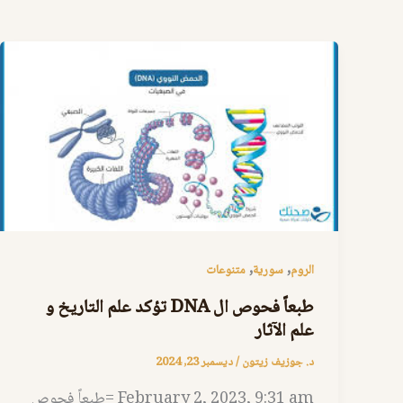
,
,
الروم
سورية
متنوعات
طبعاً فحوص ال DNA تؤكد علم التاريخ و
علم الآثار
د. جوزيف زيتون
/
ديسمبر 23, 2024
February 2, 2023, 9:31 am =طبعاً فحوص