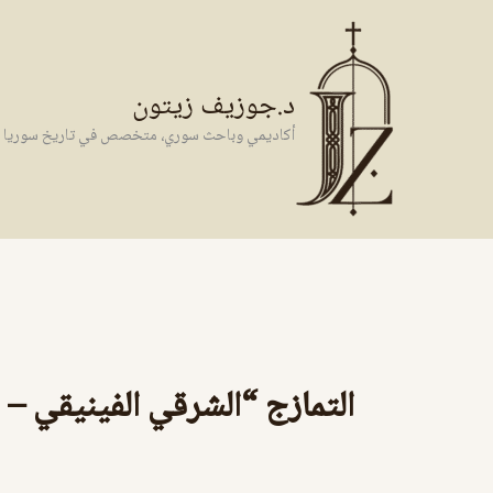
خطي
لى
لمحتوى
د.جوزيف زيتون
أكاديمي وباحث سوري، متخصص في تاريخ سوريا وال
التمازج “الشرقي الفينيقي – 