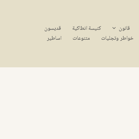
قانون
كنيسة انطاكية
قديسون
خواطر وتجليات
متنوعات
اساطير