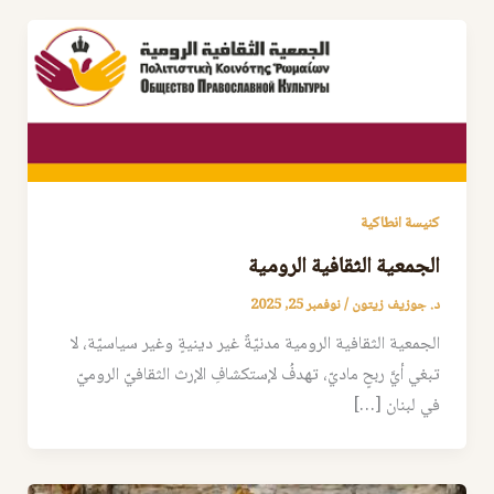
كنيسة انطاكية
الجمعية الثقافية الرومية
د. جوزيف زيتون
/
نوفمبر 25, 2025
الجمعية الثقافية الرومية مدنيّةٌ غير دينيةٍ وغير سياسيّة، لا
تبغي أيَّ ربحٍ ماديّ، تهدفُ لإستكشافِ الإرث الثقافيّ الروميّ
في لبنان […]