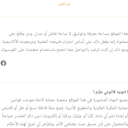
اساطير
هذا الموقع مساحة معرفة وتوثيق، لا ساحة نقاش أو جدل، ومن يطّلع على
محتواه إنما يفعل ذلك على أساس احترام طبيعته العلمية ومرجعيته الأكاديمية.
ومع ذلك إن كنت ترغب بالتواصل معنا ننصح باستخدام صفحتنا على الفيسبوك.
فيس
! تنويه قانوني ملزم !
جميع المواد المنشورة في هذا الموقع محمية حماية كاملة بموجب قوانين
حماية الملكية الفكرية والحقوق الأدبية. يُمنع منعًا قاطعًا نسخ أو نقل أو اقتباس
أو إعادة نشر أي مادة، كليًا أو جزئيًا، ورقيًا أو إلكترونيًا، دون ذكر المصدر صراحةً
والحصول على إذن مسبق حيث يقتضي الأمر. ويُعرّض أي خرقٍ لهذه الأحكام