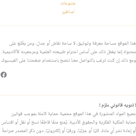
متنوعات
اساطير
هذا الموقع مساحة معرفة وتوثيق، لا ساحة نقاش أو جدل، ومن يطّلع على
محتواه إنما يفعل ذلك على أساس احترام طبيعته العلمية ومرجعيته الأكاديمية.
ومع ذلك إن كنت ترغب بالتواصل معنا ننصح باستخدام صفحتنا على الفيسبوك.
فيس
! تنويه قانوني ملزم !
جميع المواد المنشورة في هذا الموقع محمية حماية كاملة بموجب قوانين
حماية الملكية الفكرية والحقوق الأدبية. يُمنع منعًا قاطعًا نسخ أو نقل أو اقتباس
أو إعادة نشر أي مادة، كليًا أو جزئيًا، ورقيًا أو إلكترونيًا، دون ذكر المصدر صراحةً