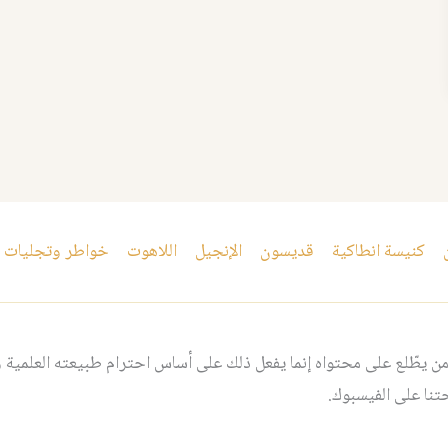
كنيسة انطاكية
قديسون
الإنجيل
اللاهوت
خواطر وتجليات
 يطّلع على محتواه إنما يفعل ذلك على أساس احترام طبيعته العلمية و
نا على الفيسبوك.