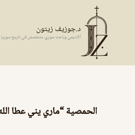
خطي
لى
لمحتوى
د.جوزيف زيتون
أكاديمي وباحث سوري، متخصص في تاريخ سوريا وال
الحمصية “ماري يني عطا الله”