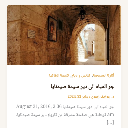
,
,
أثارنا المسيحية
كنائس واديار
كنيسة انطاكية
جر المياه الى دير سيدة صيدنايا
د. جوزيف زيتون
/
يناير 31, 2024
جر المياه الى دير سيدة صيدنايا August 21, 2016, 3:36
am توطئة هي صفحة مشرقة من تاريخ دير سيدة صيدنايا،
[…]