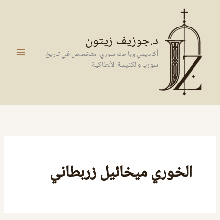
خطي
لى
لمحتوى
د.جوزيف زيتون
أكاديمي وباحث سوري، متخصص في تاريخ
سوريا والكنيسة الأنطاكية.
الخوري ميخائيل زربطاني