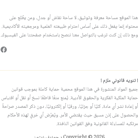
هذا الموقع مساحة معرفة وتوثيق، لا ساحة نقاش أو جدل، ومن يطّلع على
محتواه إنما يفعل ذلك على أساس احترام طبيعته العلمية ومرجعيته الأكاديمية.
ومع ذلك إن كنت ترغب بالتواصل معنا ننصح باستخدام صفحتنا على الفيسبوك.
فيس
! تنويه قانوني ملزم !
جميع المواد المنشورة في هذا الموقع محمية حماية كاملة بموجب قوانين
حماية الملكية الفكرية والحقوق الأدبية. يُمنع منعًا قاطعًا نسخ أو نقل أو اقتباس
أو إعادة نشر أي مادة، كليًا أو جزئيًا، ورقيًا أو إلكترونيًا، دون ذكر المصدر صراحةً
والحصول على إذن مسبق حيث يقتضي الأمر. ويُعرّض أي خرقٍ لهذه الأحكام
مرتكبه للمساءلة القانونية وفق القوانين النافذة.
Copyright © 2026 د.جوزيف زيتون