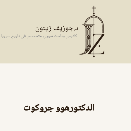
خطي
لى
لمحتوى
د.جوزيف زيتون
أكاديمي وباحث سوري، متخصص في تاريخ سوريا وال
الدكتورهوو جروكوت