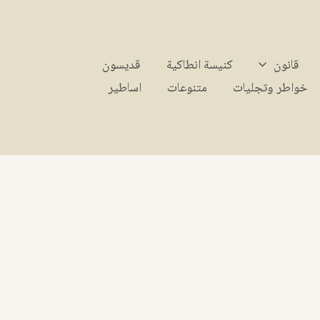
قانون
كنيسة انطاكية
قديسون
خواطر وتجليات
متنوعات
اساطير