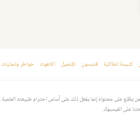
كنيسة انطاكية
قديسون
الإنجيل
اللاهوت
خواطر وتجليات
 يطّلع على محتواه إنما يفعل ذلك على أساس احترام طبيعته العلمية و
نا على الفيسبوك.