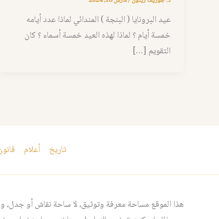
د. جوزيف زيتون
/
مارس 18, 2024
عيد البرونايا ( البنجة ) المندائي لماذا عدد أيامه
خمسة أيام ؟ لماذا لهذه العيد خمسة أسماء ؟ كان
التقويم […]
تاريخ
أعلام
قانون
هذا الموقع مساحة معرفة وتوثيق، لا ساحة نقاش أو جدل، ومن