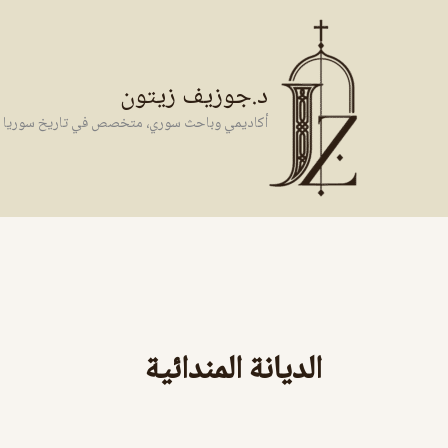
خطي
لى
لمحتوى
د.جوزيف زيتون
أكاديمي وباحث سوري، متخصص في تاريخ سوريا وال
الديانة المندائية