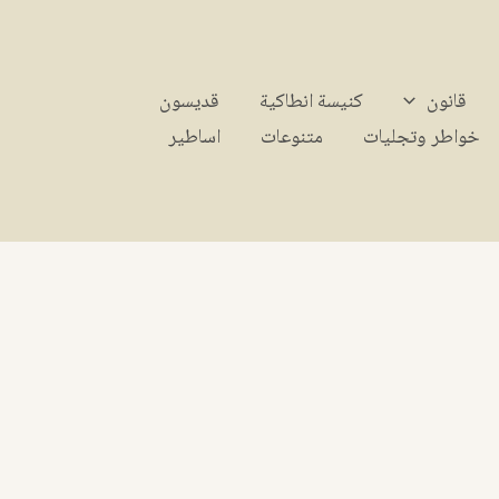
قانون
كنيسة انطاكية
قديسون
خواطر وتجليات
متنوعات
اساطير