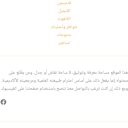
قديسون
الإنجيل
اللاهوت
خواطر وتجليات
متنوعات
اساطير
هذا الموقع مساحة معرفة وتوثيق، لا ساحة نقاش أو جدل، ومن يطّلع على
محتواه إنما يفعل ذلك على أساس احترام طبيعته العلمية ومرجعيته الأكاديمية.
ومع ذلك إن كنت ترغب بالتواصل معنا ننصح باستخدام صفحتنا على الفيسبوك.
فيس