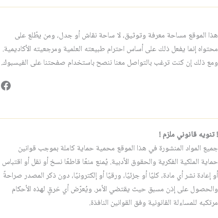
هذا الموقع مساحة معرفة وتوثيق، لا ساحة نقاش أو جدل، ومن يطّلع على
محتواه إنما يفعل ذلك على أساس احترام طبيعته العلمية ومرجعيته الأكاديمية.
ومع ذلك إن كنت ترغب بالتواصل معنا ننصح باستخدام صفحتنا على الفيسبوك.
فيس
! تنويه قانوني ملزم !
جميع المواد المنشورة في هذا الموقع محمية حماية كاملة بموجب قوانين
حماية الملكية الفكرية والحقوق الأدبية. يُمنع منعًا قاطعًا نسخ أو نقل أو اقتباس
أو إعادة نشر أي مادة، كليًا أو جزئيًا، ورقيًا أو إلكترونيًا، دون ذكر المصدر صراحةً
والحصول على إذن مسبق حيث يقتضي الأمر. ويُعرّض أي خرقٍ لهذه الأحكام
مرتكبه للمساءلة القانونية وفق القوانين النافذة.