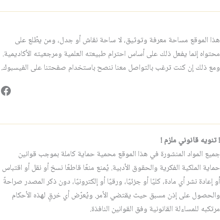
هذا الموقع مساحة معرفة وتوثيق، لا ساحة نقاش أو جدل، ومن يطّلع على
محتواه إنما يفعل ذلك على أساس احترام طبيعته العلمية ومرجعيته الأكاديمية.
ومع ذلك إن كنت ترغب بالتواصل معنا ننصح باستخدام صفحتنا على الفيسبوك.
فيس
! تنويه قانوني ملزم !
جميع المواد المنشورة في هذا الموقع محمية حماية كاملة بموجب قوانين
حماية الملكية الفكرية والحقوق الأدبية. يُمنع منعًا قاطعًا نسخ أو نقل أو اقتباس
أو إعادة نشر أي مادة، كليًا أو جزئيًا، ورقيًا أو إلكترونيًا، دون ذكر المصدر صراحةً
والحصول على إذن مسبق حيث يقتضي الأمر. ويُعرّض أي خرقٍ لهذه الأحكام
مرتكبه للمساءلة القانونية وفق القوانين النافذة.