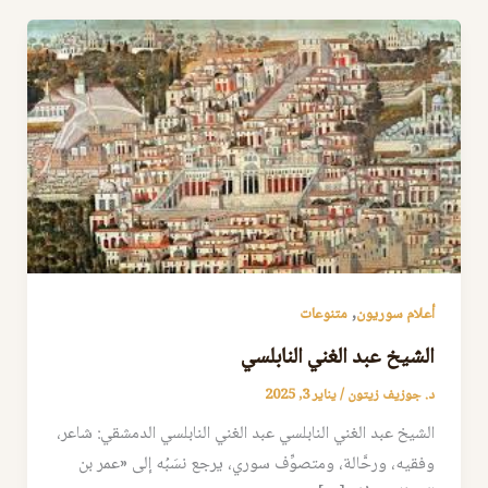
,
أعلام سوريون
متنوعات
الشيخ عبد الغني النابلسي
د. جوزيف زيتون
/
يناير 3, 2025
الشيخ عبد الغني النابلسي عبد الغني النابلسي الدمشقي: شاعر،
وفقيه، ورحَّالة، ومتصوِّف سوري، يرجع نسَبُه إلى «عمر بن