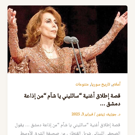
,
,
أعلام
تاريخ سوريا
متنوعات
قصة إطلاق أغنية “سائليني يا شآم “من إذاعة
دمشق …
د. جوزيف زيتون
/
فبراير 3, 2025
قصة إطلاق أغنية “سائليني يا شآم “من إذاعة دمشق … يقول
الصحفي اللبناني شربل القنطار ، من صحيفة الشرق الأوسط