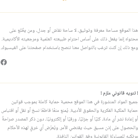
هذا الموقع مساحة معرفة وتوثيق، لا ساحة نقاش أو جدل، ومن يطّلع على
محتواه إنما يفعل ذلك على أساس احترام طبيعته العلمية ومرجعيته الأكاديمية.
ومع ذلك إن كنت ترغب بالتواصل معنا ننصح باستخدام صفحتنا على الفيسبوك.
فيس
! تنويه قانوني ملزم !
جميع المواد المنشورة في هذا الموقع محمية حماية كاملة بموجب قوانين
حماية الملكية الفكرية والحقوق الأدبية. يُمنع منعًا قاطعًا نسخ أو نقل أو اقتباس
أو إعادة نشر أي مادة، كليًا أو جزئيًا، ورقيًا أو إلكترونيًا، دون ذكر المصدر صراحةً
والحصول على إذن مسبق حيث يقتضي الأمر. ويُعرّض أي خرقٍ لهذه الأحكام
مرتكبه للمساءلة القانونية وفق القوانين النافذة.