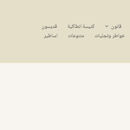
قانون
كنيسة انطاكية
قديسون
خواطر وتجليات
متنوعات
اساطير