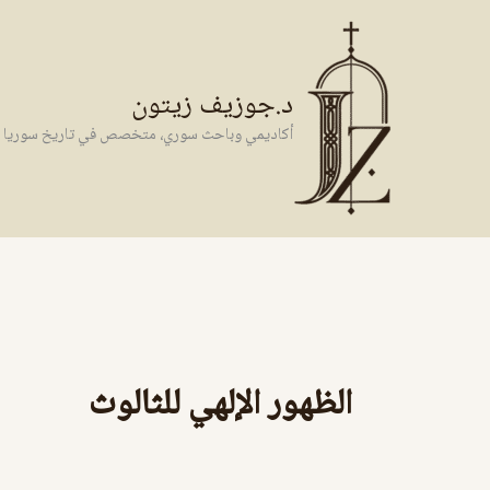
خطي
لى
لمحتوى
د.جوزيف زيتون
أكاديمي وباحث سوري، متخصص في تاريخ سوريا وال
الظهور الإلهي للثالوث