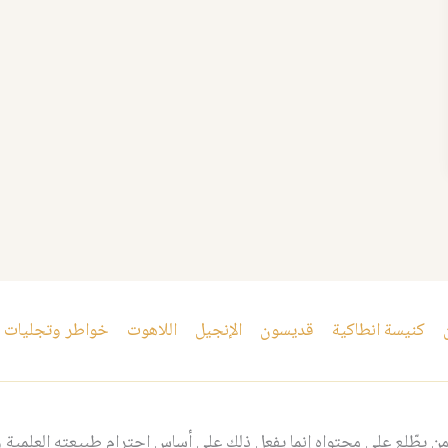
كنيسة انطاكية
قديسون
الإنجيل
اللاهوت
خواطر وتجليات
 يطّلع على محتواه إنما يفعل ذلك على أساس احترام طبيعته العلمية و