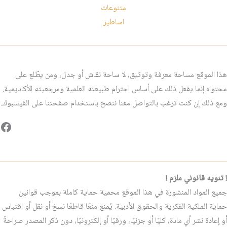
متنوعات
اساطير
هذا الموقع مساحة معرفة وتوثيق، لا ساحة نقاش أو جدل، ومن يطّلع على
محتواه إنما يفعل ذلك على أساس احترام طبيعته العلمية ومرجعيته الأكاديمية.
ومع ذلك إن كنت ترغب بالتواصل معنا ننصح باستخدام صفحتنا على الفيسبوك.
فيس
! تنويه قانوني ملزم !
جميع المواد المنشورة في هذا الموقع محمية حماية كاملة بموجب قوانين
حماية الملكية الفكرية والحقوق الأدبية. يُمنع منعًا قاطعًا نسخ أو نقل أو اقتباس
أو إعادة نشر أي مادة، كليًا أو جزئيًا، ورقيًا أو إلكترونيًا، دون ذكر المصدر صراحةً