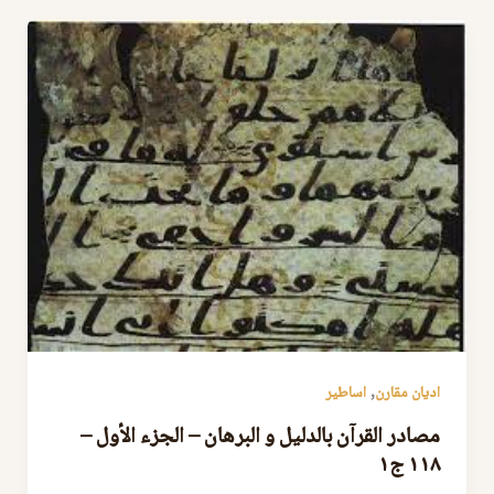
,
اديان مقارن
اساطير
مصادر القرآن بالدليل و البرهان – الجزء الأول –
١١٨ ج١