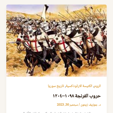
,
,
الروم
الكنيسة الارثوذكسية
تاريخ سوريا
حروب الفرنجة ١٠٩٨–١٢٠٤
د. جوزيف زيتون
/
سبتمبر 30, 2023