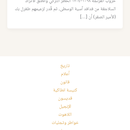
حروب الفرنجة ١٠٩٨–١٢٠٤ الخطر التركي وانطلق الأتراك
السلاجقة من فدافد آسية الوسطى، ثم قُدر لزعيمهم طغرل بك
(الأمير الصقر) أن […]
تاريخ
أعلام
قانون
كنيسة انطاكية
قديسون
الإنجيل
اللاهوت
خواطر وتجليات