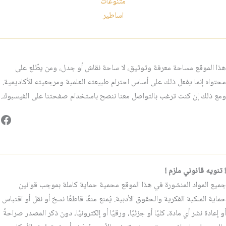
متنوعات
اساطير
هذا الموقع مساحة معرفة وتوثيق، لا ساحة نقاش أو جدل، ومن يطّلع على
محتواه إنما يفعل ذلك على أساس احترام طبيعته العلمية ومرجعيته الأكاديمية.
ومع ذلك إن كنت ترغب بالتواصل معنا ننصح باستخدام صفحتنا على الفيسبوك.
فيس
! تنويه قانوني ملزم !
جميع المواد المنشورة في هذا الموقع محمية حماية كاملة بموجب قوانين
حماية الملكية الفكرية والحقوق الأدبية. يُمنع منعًا قاطعًا نسخ أو نقل أو اقتباس
أو إعادة نشر أي مادة، كليًا أو جزئيًا، ورقيًا أو إلكترونيًا، دون ذكر المصدر صراحةً