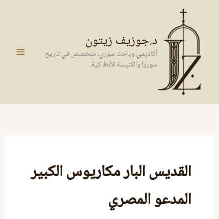
خطي
لى
لمحتوى
د.جوزيف زيتون
أكاديمي وباحث سوري، متخصص في تاريخ
سوريا والكنيسة الأنطاكية.
القديس البار مكاريوس الكبير
المدعو المصري