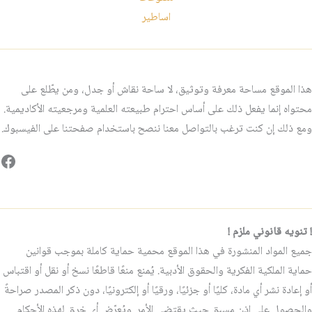
اساطير
هذا الموقع مساحة معرفة وتوثيق، لا ساحة نقاش أو جدل، ومن يطّلع على
محتواه إنما يفعل ذلك على أساس احترام طبيعته العلمية ومرجعيته الأكاديمية.
ومع ذلك إن كنت ترغب بالتواصل معنا ننصح باستخدام صفحتنا على الفيسبوك.
فيس
! تنويه قانوني ملزم !
جميع المواد المنشورة في هذا الموقع محمية حماية كاملة بموجب قوانين
حماية الملكية الفكرية والحقوق الأدبية. يُمنع منعًا قاطعًا نسخ أو نقل أو اقتباس
أو إعادة نشر أي مادة، كليًا أو جزئيًا، ورقيًا أو إلكترونيًا، دون ذكر المصدر صراحةً
والحصول على إذن مسبق حيث يقتضي الأمر. ويُعرّض أي خرقٍ لهذه الأحكام