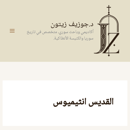
خطي
لى
لمحتوى
د.جوزيف زيتون
أكاديمي وباحث سوري، متخصص في تاريخ
سوريا والكنيسة الأنطاكية.
القديس انثيميوس