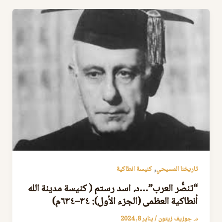
,
تاريخنا المسيحي
كنيسة انطاكية
“تنصُّر العرب”…د. اسد رستم ( كنيسة مدينة الله
أنطاكية العظمى (الجزء الأول): ٣٤–٦٣٤م)
د. جوزيف زيتون
/
يناير 8, 2024