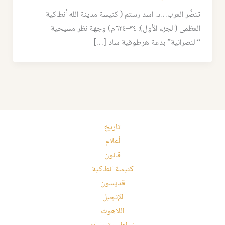
تنصُّر العرب…د. اسد رستم ( كنيسة مدينة الله أنطاكية
العظمى (الجزء الأول): ٣٤–٦٣٤م) وجهة نظر مسيحية
“النصرانية” بدعة هرطوقية ساد […]
تاريخ
أعلام
قانون
كنيسة انطاكية
قديسون
الإنجيل
اللاهوت