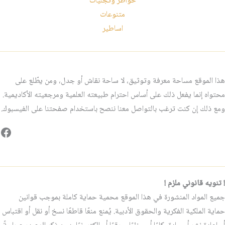
خواطر وتجليات
متنوعات
اساطير
هذا الموقع مساحة معرفة وتوثيق، لا ساحة نقاش أو جدل، ومن يطّلع على
محتواه إنما يفعل ذلك على أساس احترام طبيعته العلمية ومرجعيته الأكاديمية.
ومع ذلك إن كنت ترغب بالتواصل معنا ننصح باستخدام صفحتنا على الفيسبوك.
فيس
! تنويه قانوني ملزم !
جميع المواد المنشورة في هذا الموقع محمية حماية كاملة بموجب قوانين
حماية الملكية الفكرية والحقوق الأدبية. يُمنع منعًا قاطعًا نسخ أو نقل أو اقتباس