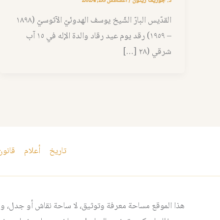
د. جوزيف زيتون
/
أغسطس 28, 2024
القدّيس البارّ الشّيخ يوسف الهدوئيّ الآثوسيّ (١٨٩٨
– ١٩٥٩) رقد يوم عيد رقاد والدة الإله في ١٥ آب
شرقي (٢٨ […]
تاريخ
أعلام
قانون
هذا الموقع مساحة معرفة وتوثيق، لا ساحة نقاش أو جدل، ومن