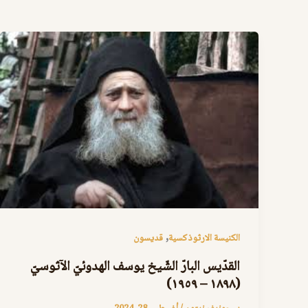
,
الكنيسة الارثوذكسية
قديسون
القدّيس البارّ الشّيخ يوسف الهدوئيّ الآثوسيّ
(١٨٩٨ – ١٩٥٩)