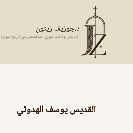
خطي
لى
لمحتوى
د.جوزيف زيتون
أكاديمي وباحث سوري، متخصص في تاريخ سوريا وال
القديس يوسف الهدوئي