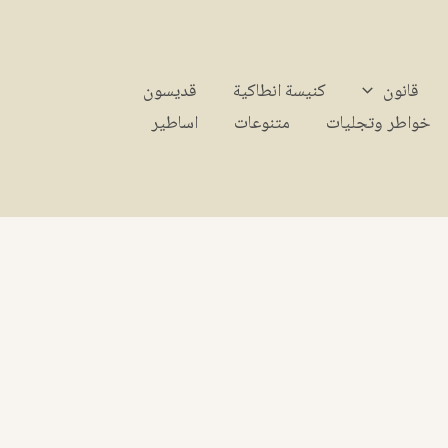
قانون
كنيسة انطاكية
قديسون
خواطر وتجليات
متنوعات
اساطير