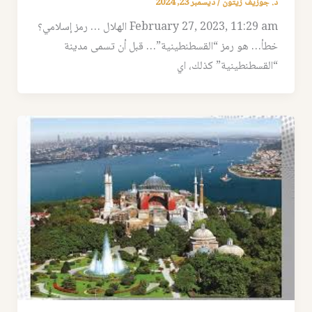
د. جوزيف زيتون
/
ديسمبر 23, 2024
February 27, 2023, 11:29 am الهلال … رمز إسلامي؟
خطأ… هو رمز “القسطنطينية”… قبل أن تسمى مدينة
“القسطنطينية” كذلك، اي