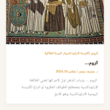
,
,
الروم
الكنيسة الارثوذكسية
كنيسة انطاكية
الروم…
د. جوزيف زيتون
/
نوفمبر 16, 2024
الروم … يتبادر للذهن اول الامر انها تعني الطائفة
الارثوذكسية بمصطلح الطوائف المكروه او اتباع الكنيسة
الرومية الارثوذكسية وهو الادق