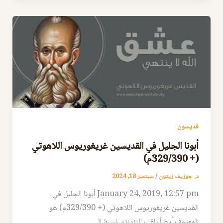
قديسون
أبونا الجليل في القديسين غريغوريوس اللاهوتي
(+ 329/390م)
د. جوزيف زيتون
/
سبتمبر 18, 2024
January 24, 2019, 12:57 pm أبونا الجليل في
القديسين غريغوريوس اللاهوتي (+ 329/390م) هو
المعروف أيضاً بلقب النزينزي نسبة إلى