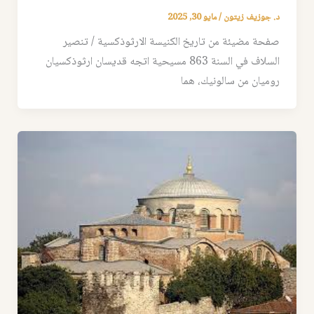
د. جوزيف زيتون
/
مايو 30, 2025
صفحة مضيئة من تاريخ الكنيسة الارثوذكسية / تنصير
السلاف في السنة 863 مسيحية اتجه قديسان ارثوذكسيان
روميان من سالونيك، هما