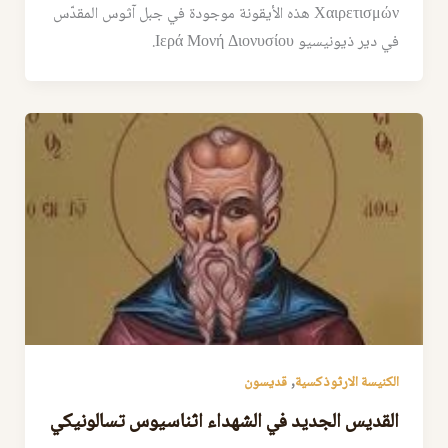
Χαιρετισμών هذه الأيقونة موجودة في جبل آثوس المقدّس
في دير ذيونيسيو Ιερά Μονή Διονυσίου.
,
الكنيسة الارثوذكسية
قديسون
القديس الجديد في الشهداء اثناسيوس تسالونيكي