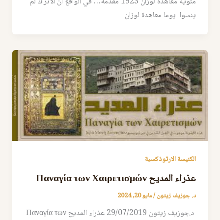
مئوية معاهدة لوزان 1923 مقدمة… في الواقع ان الاتراك لم
ينسوا يوما معاهدة لوزان
الكنيسة الارثوذكسية
عذراء المديح Παναγία των Χαιρετισμών
د. جوزيف زيتون
/
مايو 20, 2024
د.جوزيف زيتون 29/07/2019 عذراء المديح Παναγία των