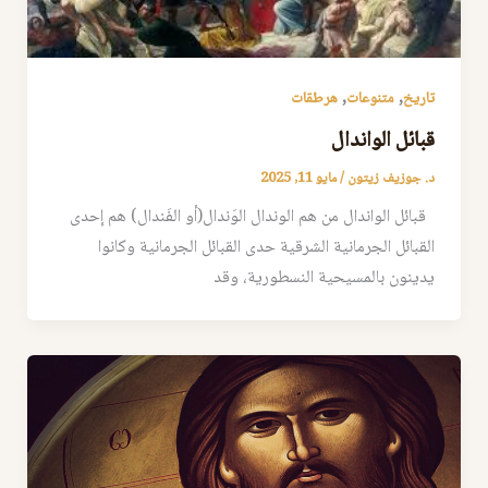
,
,
تاريخ
متنوعات
هرطقات
قبائل الواندال
د. جوزيف زيتون
/
مايو 11, 2025
قبائل الواندال من هم الوندال الوَندال(أو الفَندال) هم إحدى
القبائل الجرمانية الشرقية حدى القبائل الجرمانية وكانوا
يدينون بالمسيحية النسطورية، وقد