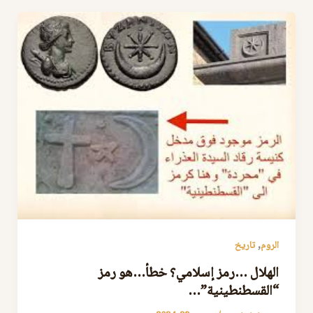
,
الروم
تاريخ
الهلال …رمز إسلامي؟ خطأ…هو رمز
“القسطنطينية”…