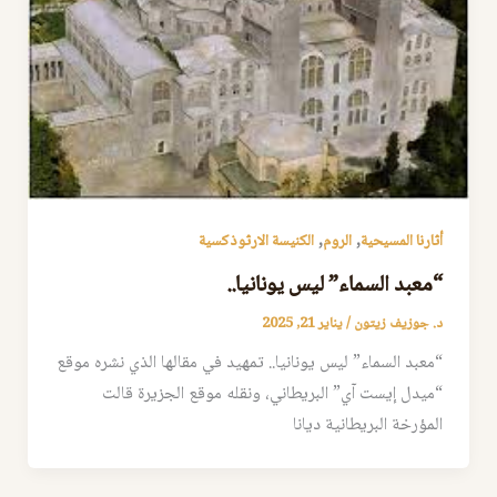
,
,
أثارنا المسيحية
الروم
الكنيسة الارثوذكسية
“معبد السماء” ليس يونانيا..
د. جوزيف زيتون
/
يناير 21, 2025
“معبد السماء” ليس يونانيا.. تمهيد في مقالها الذي نشره موقع
“ميدل إيست آي” البريطاني، ونقله موقع الجزيرة قالت
المؤرخة البريطانية ديانا