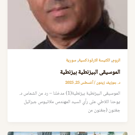
,
,
الروم
الكنيسة الارثوذكسية
سورية
الموسيقى البيزنطية بيزنطية
د. جوزيف زيتون
/
أغسطس 25, 2025
الموسيقى البيزنطية بيزنطية(1) مدخلنا – رد من الشماس د.
يوحنا اللاطي على رأي السيد المهندس ملاتيوس جبرائيل
جغنون (جغنون من