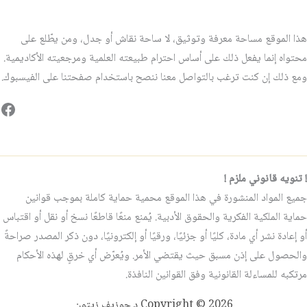
هذا الموقع مساحة معرفة وتوثيق، لا ساحة نقاش أو جدل، ومن يطّلع على
محتواه إنما يفعل ذلك على أساس احترام طبيعته العلمية ومرجعيته الأكاديمية.
ومع ذلك إن كنت ترغب بالتواصل معنا ننصح باستخدام صفحتنا على الفيسبوك.
فيس
! تنويه قانوني ملزم !
جميع المواد المنشورة في هذا الموقع محمية حماية كاملة بموجب قوانين
حماية الملكية الفكرية والحقوق الأدبية. يُمنع منعًا قاطعًا نسخ أو نقل أو اقتباس
أو إعادة نشر أي مادة، كليًا أو جزئيًا، ورقيًا أو إلكترونيًا، دون ذكر المصدر صراحةً
والحصول على إذن مسبق حيث يقتضي الأمر. ويُعرّض أي خرقٍ لهذه الأحكام
مرتكبه للمساءلة القانونية وفق القوانين النافذة.
Copyright © 2026 د.جوزيف زيتون