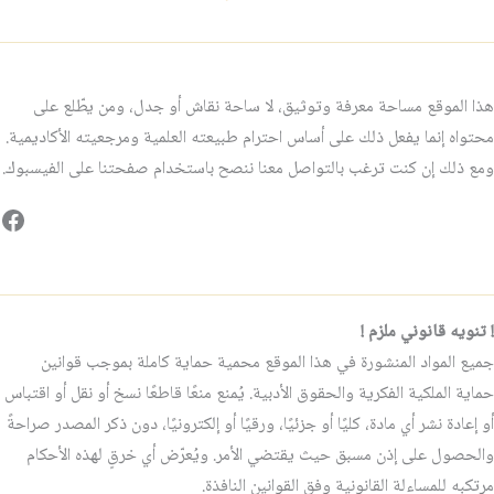
هذا الموقع مساحة معرفة وتوثيق، لا ساحة نقاش أو جدل، ومن يطّلع على
محتواه إنما يفعل ذلك على أساس احترام طبيعته العلمية ومرجعيته الأكاديمية.
ومع ذلك إن كنت ترغب بالتواصل معنا ننصح باستخدام صفحتنا على الفيسبوك.
فيس
! تنويه قانوني ملزم !
جميع المواد المنشورة في هذا الموقع محمية حماية كاملة بموجب قوانين
حماية الملكية الفكرية والحقوق الأدبية. يُمنع منعًا قاطعًا نسخ أو نقل أو اقتباس
أو إعادة نشر أي مادة، كليًا أو جزئيًا، ورقيًا أو إلكترونيًا، دون ذكر المصدر صراحةً
والحصول على إذن مسبق حيث يقتضي الأمر. ويُعرّض أي خرقٍ لهذه الأحكام
مرتكبه للمساءلة القانونية وفق القوانين النافذة.