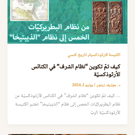
,
الكنيسة الارثوذكسية
تاريخ كنسي
كيف تمّ تكوين “نظام الشرف” في الكنائس
الأرثوذكسيّة
د. جوزيف زيتون
/
يونيو 1, 2024
… كيف تمّ تكوين “نظام الشرف” في الكنائس الأرثوذكسيّة من
نظام البطريركيّات الخمس إلى نظام “الذيبتيخا” تعتبر الكنيسة
الأرثوذكسيّة الربّ