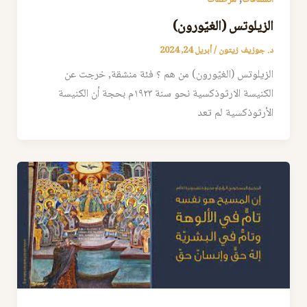
الزيلوتس (الغيّورون)
د. جوزيف زيتون
/
أبريل 24, 2024
الزيلوتس (الغيّورون) من هم ؟ فئة منشقة, خرجت عن
الكنيسة الارثوذكسية نحو سنة ١٩٢٣م بحجة أن الكنيسة
الأرثوذكسية لم تعد