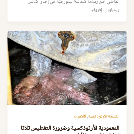
الماضي خبر رسامة شّماسة ليتورجيّة في إحدى كنائس
زيمبابوي، إفريقيا
,
الكنيسة الارثوذكسية
اللاهوت
المعمودية الأرثوذكسية وضرورة التغطيس ثلاثا