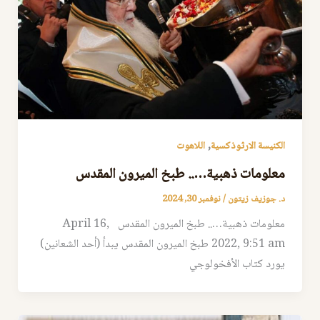
,
الكنيسة الارثوذكسية
اللاهوت
معلومات ذهبية….. طبخ الميرون المقدس
د. جوزيف زيتون
/
نوفمبر 30, 2024
معلومات ذهبية….. طبخ الميرون المقدس April 16,
2022, 9:51 am طبخ الميرون المقدس يبدأ (أحد الشعانين)
‏يورد كتاب الأفخولوجي