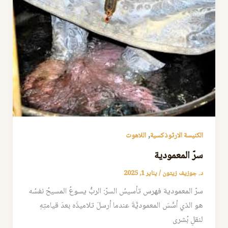
,
الكنيسة الارثوذكسية
اللاهوت
سرّ المعمودية
د. جوزيف زيتون
/
يناير 1, 2025
سرّ المعمودية فهرس تأسيسُ السرّ: الربُّ يسوعُ المسيحُ نفسُه
هو الذي أسَّسَ المعموديَّةَ عندما أرسلَ تلاميذَه بعدَ قيامتِهِ
لنقلِ بُشرى