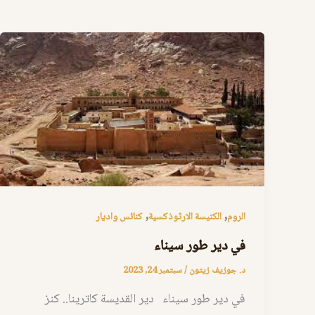
,
,
الروم
الكنيسة الارثوذكسية
كنائس واديار
في دير طور سيناء
د. جوزيف زيتون
/
سبتمبر 24, 2023
في دير طور سيناء دير القديسة كاترينا.. كنز