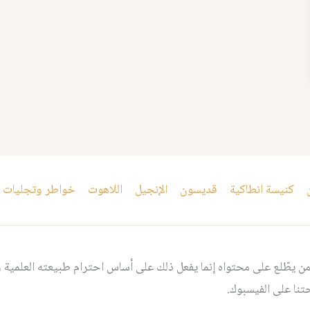
كنيسة انطاكية
قديسون
الإنجيل
اللاهوت
خواطر وتجليات
 يطّلع على محتواه إنما يفعل ذلك على أساس احترام طبيعته العلمية و
نا على الفيسبوك.