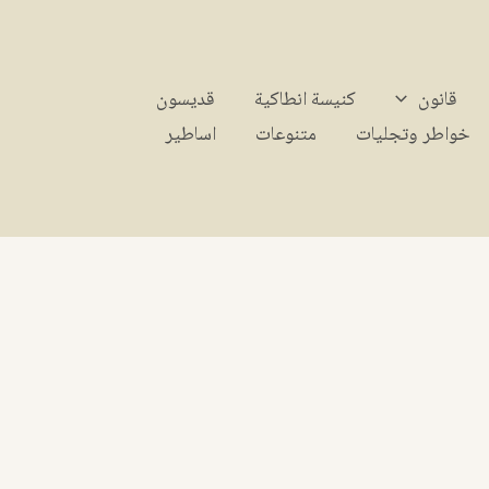
قانون
كنيسة انطاكية
قديسون
خواطر وتجليات
متنوعات
اساطير