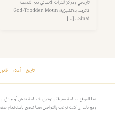
تاريخي ومركز للتراث الإنساني دير القديسة
كاترينا، بالانكليزية: God-Trodden Moun
Sinai، ، […]
تاريخ
أعلام
قانون
هذا الموقع مساحة معرفة وتوثيق، لا ساحة نقاش أو جدل، ومن
ومع ذلك إن كنت ترغب بالتواصل معنا ننصح باستخدام صفحت