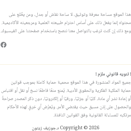
هذا الموقع مساحة معرفة وتوثيق، لا ساحة نقاش أو جدل، ومن يطّلع على
محتواه إنما يفعل ذلك على أساس احترام طبيعته العلمية ومرجعيته الأكاديمية.
ومع ذلك إن كنت ترغب بالتواصل معنا ننصح باستخدام صفحتنا على الفيسبوك.
فيس
! تنويه قانوني ملزم !
جميع المواد المنشورة في هذا الموقع محمية حماية كاملة بموجب قوانين
حماية الملكية الفكرية والحقوق الأدبية. يُمنع منعًا قاطعًا نسخ أو نقل أو اقتباس
أو إعادة نشر أي مادة، كليًا أو جزئيًا، ورقيًا أو إلكترونيًا، دون ذكر المصدر صراحةً
والحصول على إذن مسبق حيث يقتضي الأمر. ويُعرّض أي خرقٍ لهذه الأحكام
مرتكبه للمساءلة القانونية وفق القوانين النافذة.
Copyright © 2026 د.جوزيف زيتون