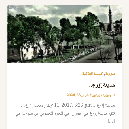
,
سورية
كنيسة انطاكية
مدينة إزرع…
د. جوزيف زيتون
/
مارس 28, 2024
مدينة إزرع… July 11, 2017, 3:25 pm مدينة إزرع…
تقع مدينة إزرع في حوران، في الجزء الجنوبي من سورية في
[…]