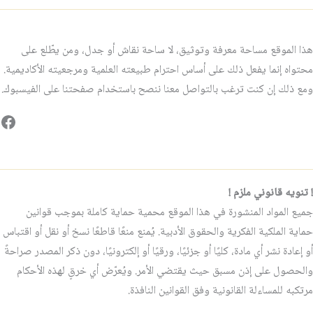
هذا الموقع مساحة معرفة وتوثيق، لا ساحة نقاش أو جدل، ومن يطّلع على
محتواه إنما يفعل ذلك على أساس احترام طبيعته العلمية ومرجعيته الأكاديمية.
ومع ذلك إن كنت ترغب بالتواصل معنا ننصح باستخدام صفحتنا على الفيسبوك.
فيس
! تنويه قانوني ملزم !
جميع المواد المنشورة في هذا الموقع محمية حماية كاملة بموجب قوانين
حماية الملكية الفكرية والحقوق الأدبية. يُمنع منعًا قاطعًا نسخ أو نقل أو اقتباس
أو إعادة نشر أي مادة، كليًا أو جزئيًا، ورقيًا أو إلكترونيًا، دون ذكر المصدر صراحةً
والحصول على إذن مسبق حيث يقتضي الأمر. ويُعرّض أي خرقٍ لهذه الأحكام
مرتكبه للمساءلة القانونية وفق القوانين النافذة.