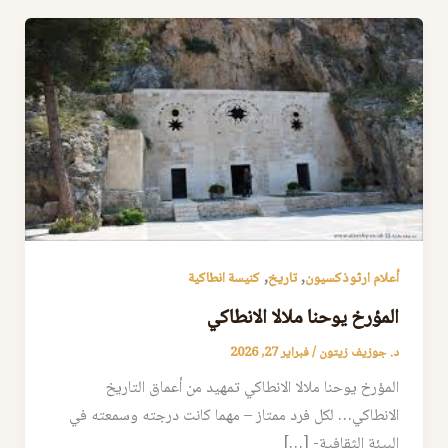
,
,
أعلام ارثوذكسيون
تاريخ
كنيسة انطاكية
المؤرخ يوحنا ملالا الانطاكي
د. جوزيف زيتون
/
فبراير 27, 2026
المؤرخ يوحنا ملالا الانطاكي تمهيد من أعماق التاريخ
الانطاكي… لكل فرد ممتاز – مهما كانت درجته وسمعته في
البيئة الثقافية- […]