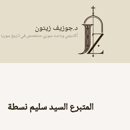
خطي
لى
لمحتوى
د.جوزيف زيتون
أكاديمي وباحث سوري، متخصص في تاريخ سوريا وال
المتبرع السيد سليم نسطة