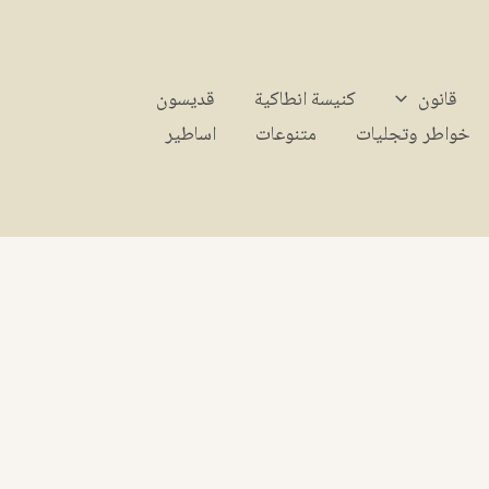
قانون
كنيسة انطاكية
قديسون
خواطر وتجليات
متنوعات
اساطير