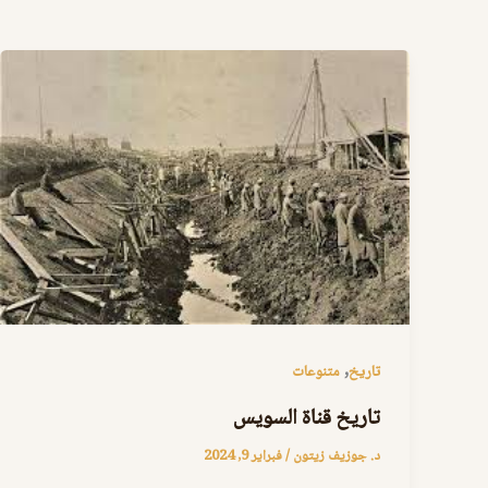
,
تاريخ
متنوعات
تاريخ قناة السويس
د. جوزيف زيتون
/
فبراير 9, 2024