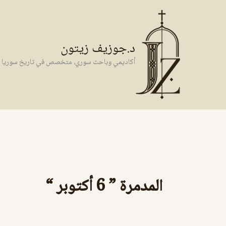
خطي
لى
لمحتوى
د.جوزيف زيتون
أكاديمي وباحث سوري، متخصص في تاريخ سوريا وال
المدمرة ” 6 أكتوبر “