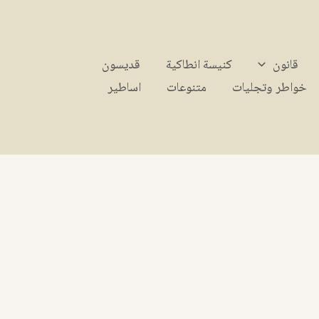
قانون
كنيسة انطاكية
قديسون
خواطر وتجليات
متنوعات
اساطير