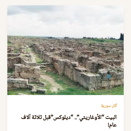
آثار سورية
البيت “الأوغاريتي”.. “ديلوكس”قبل ثلاثة آلاف
عام!