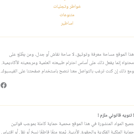
خواطر وتجليات
متنوعات
اساطير
هذا الموقع مساحة معرفة وتوثيق، لا ساحة نقاش أو جدل، ومن يطّلع على
محتواه إنما يفعل ذلك على أساس احترام طبيعته العلمية ومرجعيته الأكاديمية.
ومع ذلك إن كنت ترغب بالتواصل معنا ننصح باستخدام صفحتنا على الفيسبوك.
فيس
! تنويه قانوني ملزم !
جميع المواد المنشورة في هذا الموقع محمية حماية كاملة بموجب قوانين
حماية الملكية الفكرية والحقوق الأدبية. يُمنع منعًا قاطعًا نسخ أو نقل أو اقتباس