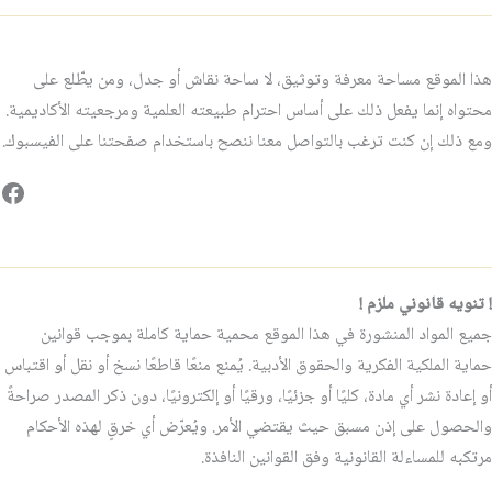
هذا الموقع مساحة معرفة وتوثيق، لا ساحة نقاش أو جدل، ومن يطّلع على
محتواه إنما يفعل ذلك على أساس احترام طبيعته العلمية ومرجعيته الأكاديمية.
ومع ذلك إن كنت ترغب بالتواصل معنا ننصح باستخدام صفحتنا على الفيسبوك.
فيس
! تنويه قانوني ملزم !
جميع المواد المنشورة في هذا الموقع محمية حماية كاملة بموجب قوانين
حماية الملكية الفكرية والحقوق الأدبية. يُمنع منعًا قاطعًا نسخ أو نقل أو اقتباس
أو إعادة نشر أي مادة، كليًا أو جزئيًا، ورقيًا أو إلكترونيًا، دون ذكر المصدر صراحةً
والحصول على إذن مسبق حيث يقتضي الأمر. ويُعرّض أي خرقٍ لهذه الأحكام
مرتكبه للمساءلة القانونية وفق القوانين النافذة.