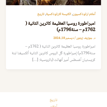
,
,
أعلام ارثوذكسيون
الكنيسة الارثوذكسية
تاريخ
امبراطورة روسيا العظيمة كاترين الثانية (
1762م – سنة1796م)
د. جوزيف زيتون
/
ديسمبر 18, 2024
امبراطورة روسيا العظيمة كاترين الثانية ( 1762م –
سنة1796م) إمبراطورة كُل الروس كاترين الثانية ألكسيفنا ابنة
كريستيان أغسطس أمير آنهالت (بالروسية: […]
تاريخ
أعلام