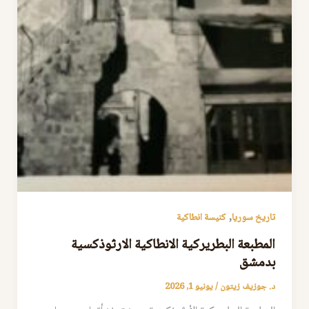
,
تاريخ سوريا
كنيسة انطاكية
المطبعة البطريركية الانطاكية الارثوذكسية
بدمشق
د. جوزيف زيتون
/
يونيو 1, 2026