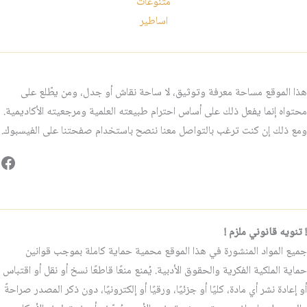
متنوعات
اساطير
هذا الموقع مساحة معرفة وتوثيق، لا ساحة نقاش أو جدل، ومن يطّلع على
محتواه إنما يفعل ذلك على أساس احترام طبيعته العلمية ومرجعيته الأكاديمية.
ومع ذلك إن كنت ترغب بالتواصل معنا ننصح باستخدام صفحتنا على الفيسبوك.
فيس
! تنويه قانوني ملزم !
جميع المواد المنشورة في هذا الموقع محمية حماية كاملة بموجب قوانين
حماية الملكية الفكرية والحقوق الأدبية. يُمنع منعًا قاطعًا نسخ أو نقل أو اقتباس
أو إعادة نشر أي مادة، كليًا أو جزئيًا، ورقيًا أو إلكترونيًا، دون ذكر المصدر صراحةً