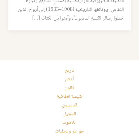
المطبعة البطريركية الأرثوذكسية بدمشق: نشأتها، ودورها
الثقافي، ووثائقها التاريخية (1908–1933) إلى أرواحِ الذين
حَملوا رسالةِ الكلمةِ المطبوعةْ، وآمنوا بأن الكتابَ […]
تاريخ
أعلام
قانون
كنيسة انطاكية
قديسون
الإنجيل
اللاهوت
خواطر وتجليات