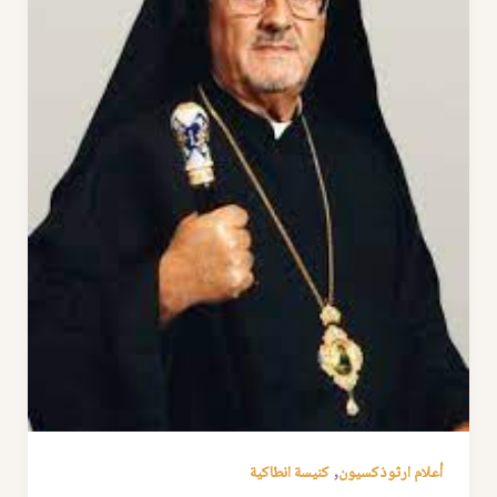
,
أعلام ارثوذكسيون
كنيسة انطاكية