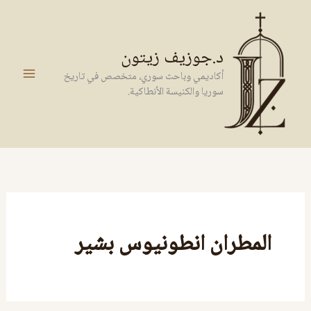
خطي
لى
لمحتوى
د.جوزيف زيتون
أكاديمي وباحث سوري، متخصص في تاريخ
سوريا والكنيسة الأنطاكية.
المطران انطونيوس بشير