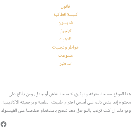
قانون
كنيسة انطاكية
قديسون
الإنجيل
اللاهوت
خواطر وتجليات
متنوعات
اساطير
هذا الموقع مساحة معرفة وتوثيق، لا ساحة نقاش أو جدل، ومن يطّلع على
محتواه إنما يفعل ذلك على أساس احترام طبيعته العلمية ومرجعيته الأكاديمية.
ومع ذلك إن كنت ترغب بالتواصل معنا ننصح باستخدام صفحتنا على الفيسبوك.
فيس