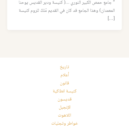
” جامع حمص الكبير النوري …( كنيسة ودير القديس يوحنا
المعمدان) وهذا الجامع قد كان في القديم مُلكٌ للروم كنيسة
[…]
تاريخ
أعلام
قانون
كنيسة انطاكية
قديسون
الإنجيل
اللاهوت
خواطر وتجليات