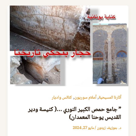
,
,
أثارنا المسيحية
أعلام سوريون
كنائس واديار
” جامع حمص الكبير النوري …( كنيسة ودير
القديس يوحنا المعمدان)
د. جوزيف زيتون
/
مايو 27, 2024