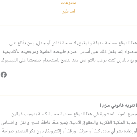
متنوعات
اساطير
هذا الموقع مساحة معرفة وتوثيق، لا ساحة نقاش أو جدل، ومن يطّلع على
محتواه إنما يفعل ذلك على أساس احترام طبيعته العلمية ومرجعيته الأكاديمية.
ومع ذلك إن كنت ترغب بالتواصل معنا ننصح باستخدام صفحتنا على الفيسبوك.
فيس
! تنويه قانوني ملزم !
جميع المواد المنشورة في هذا الموقع محمية حماية كاملة بموجب قوانين
حماية الملكية الفكرية والحقوق الأدبية. يُمنع منعًا قاطعًا نسخ أو نقل أو اقتباس
أو إعادة نشر أي مادة، كليًا أو جزئيًا، ورقيًا أو إلكترونيًا، دون ذكر المصدر صراحةً