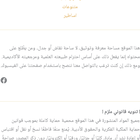
متنوعات
اساطير
هذا الموقع مساحة معرفة وتوثيق، لا ساحة نقاش أو جدل، ومن يطّلع على
محتواه إنما يفعل ذلك على أساس احترام طبيعته العلمية ومرجعيته الأكاديمية.
ومع ذلك إن كنت ترغب بالتواصل معنا ننصح باستخدام صفحتنا على الفيسبوك.
فيس
! تنويه قانوني ملزم !
جميع المواد المنشورة في هذا الموقع محمية حماية كاملة بموجب قوانين
حماية الملكية الفكرية والحقوق الأدبية. يُمنع منعًا قاطعًا نسخ أو نقل أو اقتباس
أو إعادة نشر أي مادة، كليًا أو جزئيًا، ورقيًا أو إلكترونيًا، دون ذكر المصدر صراحةً