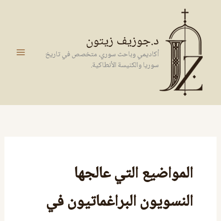
خطي
لى
لمحتوى
د.جوزيف زيتون
أكاديمي وباحث سوري، متخصص في تاريخ
سوريا والكنيسة الأنطاكية.
المواضيع التي عالجها
النسويون البراغماتيون في