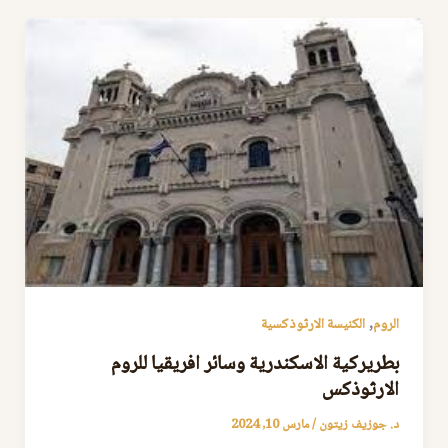
,
الروم
الكنيسة الارثوذكسية
بطريركية الاسكندرية وسائر افريقيا للروم
الارثوذكس
د. جوزيف زيتون
/
مارس 10, 2024