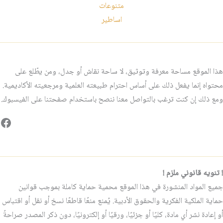
متنوعات
اساطير
هذا الموقع مساحة معرفة وتوثيق، لا ساحة نقاش أو جدل، ومن يطّلع على
محتواه إنما يفعل ذلك على أساس احترام طبيعته العلمية ومرجعيته الأكاديمية.
ومع ذلك إن كنت ترغب بالتواصل معنا ننصح باستخدام صفحتنا على الفيسبوك.
فيس
! تنويه قانوني ملزم !
جميع المواد المنشورة في هذا الموقع محمية حماية كاملة بموجب قوانين
حماية الملكية الفكرية والحقوق الأدبية. يُمنع منعًا قاطعًا نسخ أو نقل أو اقتباس
أو إعادة نشر أي مادة، كليًا أو جزئيًا، ورقيًا أو إلكترونيًا، دون ذكر المصدر صراحةً