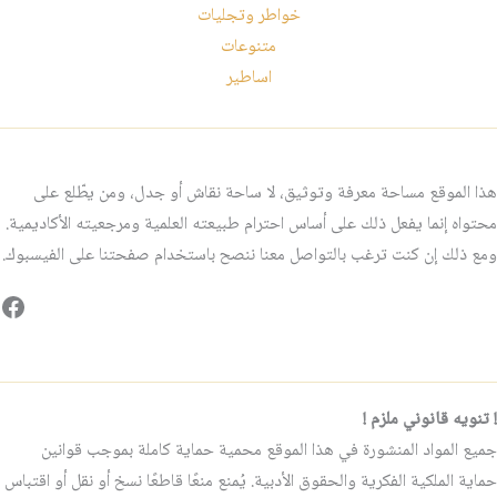
خواطر وتجليات
متنوعات
اساطير
هذا الموقع مساحة معرفة وتوثيق، لا ساحة نقاش أو جدل، ومن يطّلع على
محتواه إنما يفعل ذلك على أساس احترام طبيعته العلمية ومرجعيته الأكاديمية.
ومع ذلك إن كنت ترغب بالتواصل معنا ننصح باستخدام صفحتنا على الفيسبوك.
فيس
! تنويه قانوني ملزم !
جميع المواد المنشورة في هذا الموقع محمية حماية كاملة بموجب قوانين
حماية الملكية الفكرية والحقوق الأدبية. يُمنع منعًا قاطعًا نسخ أو نقل أو اقتباس