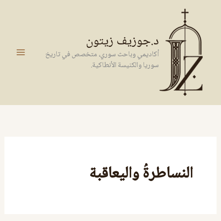
خطي
لى
لمحتوى
د.جوزيف زيتون
أكاديمي وباحث سوري، متخصص في تاريخ
سوريا والكنيسة الأنطاكية.
النساطرةُ واليعاقبة