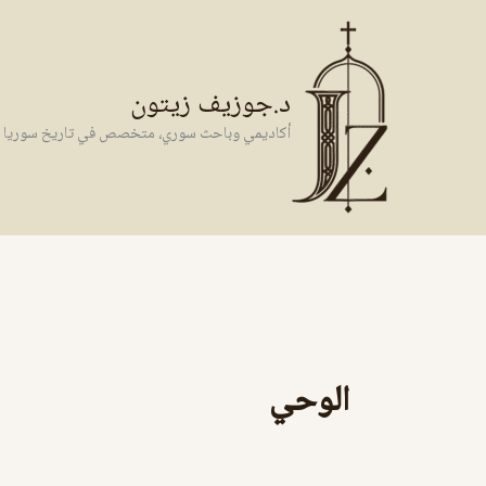
خطي
لى
لمحتوى
د.جوزيف زيتون
أكاديمي وباحث سوري، متخصص في تاريخ سوريا وال
الوحي