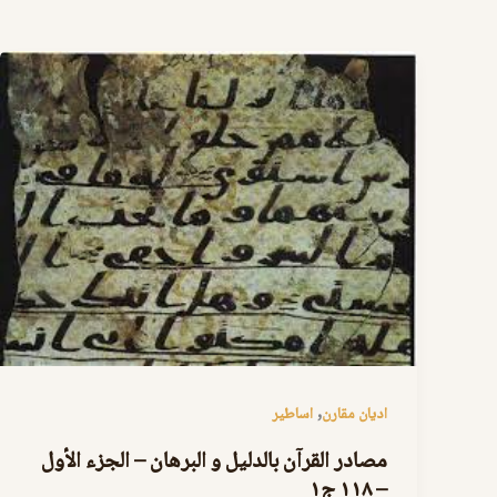
,
اديان مقارن
اساطير
مصادر القرآن بالدليل و البرهان – الجزء الأول
– ١١٨ ج١