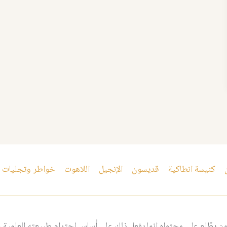
كنيسة انطاكية
قديسون
الإنجيل
اللاهوت
خواطر وتجليات
 يطّلع على محتواه إنما يفعل ذلك على أساس احترام طبيعته العلمية و