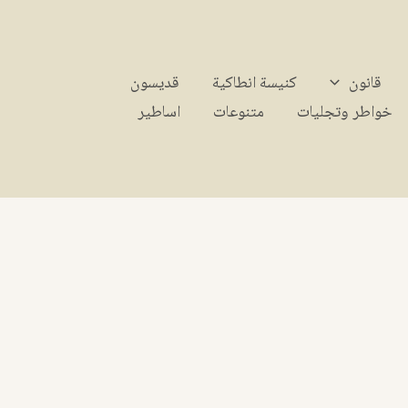
قانون
كنيسة انطاكية
قديسون
خواطر وتجليات
متنوعات
اساطير