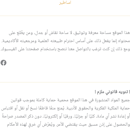
اساطير
هذا الموقع مساحة معرفة وتوثيق، لا ساحة نقاش أو جدل، ومن يطّلع على
محتواه إنما يفعل ذلك على أساس احترام طبيعته العلمية ومرجعيته الأكاديمية.
ومع ذلك إن كنت ترغب بالتواصل معنا ننصح باستخدام صفحتنا على الفيسبوك.
فيس
! تنويه قانوني ملزم !
جميع المواد المنشورة في هذا الموقع محمية حماية كاملة بموجب قوانين
حماية الملكية الفكرية والحقوق الأدبية. يُمنع منعًا قاطعًا نسخ أو نقل أو اقتباس
أو إعادة نشر أي مادة، كليًا أو جزئيًا، ورقيًا أو إلكترونيًا، دون ذكر المصدر صراحةً
والحصول على إذن مسبق حيث يقتضي الأمر. ويُعرّض أي خرقٍ لهذه الأحكام