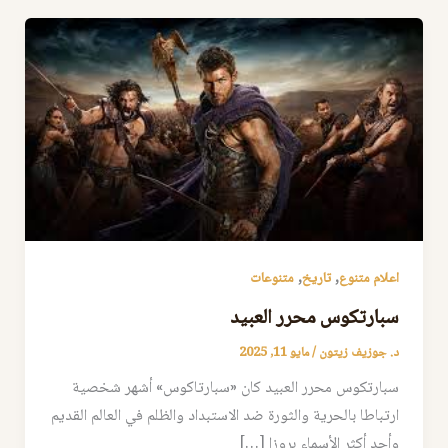
,
,
اعلام متنوع
تاريخ
متنوعات
سبارتكوس محرر العبيد
د. جوزيف زيتون
/
مايو 11, 2025
سبارتكوس محرر العبيد كان «سبارتاكوس» أشهر شخصية
ارتباطا بالحرية والثورة ضد الاستبداد والظلم في العالم القديم
وأحد أكثر الأسماء بروزا […]