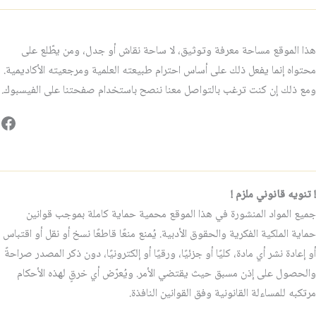
هذا الموقع مساحة معرفة وتوثيق، لا ساحة نقاش أو جدل، ومن يطّلع على
محتواه إنما يفعل ذلك على أساس احترام طبيعته العلمية ومرجعيته الأكاديمية.
ومع ذلك إن كنت ترغب بالتواصل معنا ننصح باستخدام صفحتنا على الفيسبوك.
فيس
! تنويه قانوني ملزم !
جميع المواد المنشورة في هذا الموقع محمية حماية كاملة بموجب قوانين
حماية الملكية الفكرية والحقوق الأدبية. يُمنع منعًا قاطعًا نسخ أو نقل أو اقتباس
أو إعادة نشر أي مادة، كليًا أو جزئيًا، ورقيًا أو إلكترونيًا، دون ذكر المصدر صراحةً
والحصول على إذن مسبق حيث يقتضي الأمر. ويُعرّض أي خرقٍ لهذه الأحكام
مرتكبه للمساءلة القانونية وفق القوانين النافذة.