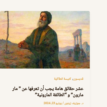
,
قديسون
كنيسة انطاكية
عشر حقائق هامة يجب أن تعرفها عن ” مار
مارون” و “الطائفة المارونية”
د. جوزيف زيتون
/
يونيو 23, 2024