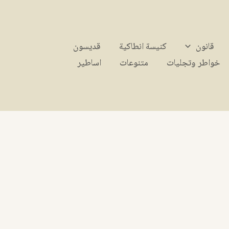
قانون
كنيسة انطاكية
قديسون
خواطر وتجليات
متنوعات
اساطير