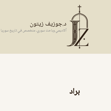
خطي
لى
لمحتوى
د.جوزيف زيتون
أكاديمي وباحث سوري، متخصص في تاريخ سوريا وال
براد