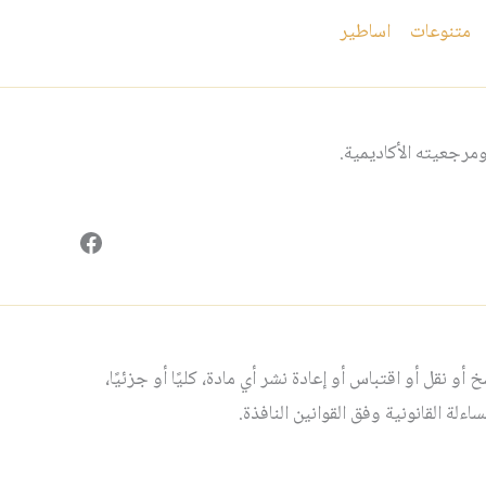
متنوعات
اساطير
مرجعيته الأكاديمية.
فيسبوك
و نقل أو اقتباس أو إعادة نشر أي مادة، كليًا أو جزئيًا،
لة القانونية وفق القوانين النافذة.