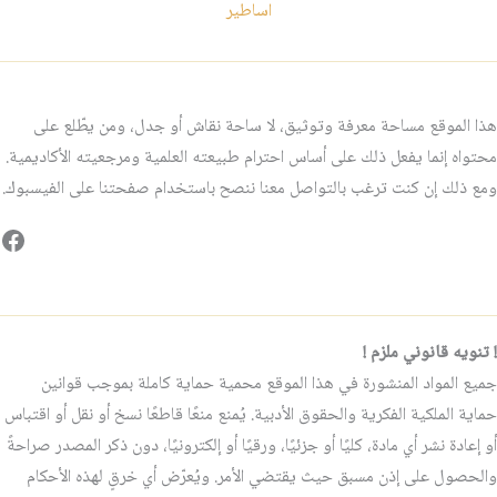
اساطير
هذا الموقع مساحة معرفة وتوثيق، لا ساحة نقاش أو جدل، ومن يطّلع على
محتواه إنما يفعل ذلك على أساس احترام طبيعته العلمية ومرجعيته الأكاديمية.
ومع ذلك إن كنت ترغب بالتواصل معنا ننصح باستخدام صفحتنا على الفيسبوك.
فيس
! تنويه قانوني ملزم !
جميع المواد المنشورة في هذا الموقع محمية حماية كاملة بموجب قوانين
حماية الملكية الفكرية والحقوق الأدبية. يُمنع منعًا قاطعًا نسخ أو نقل أو اقتباس
أو إعادة نشر أي مادة، كليًا أو جزئيًا، ورقيًا أو إلكترونيًا، دون ذكر المصدر صراحةً
والحصول على إذن مسبق حيث يقتضي الأمر. ويُعرّض أي خرقٍ لهذه الأحكام