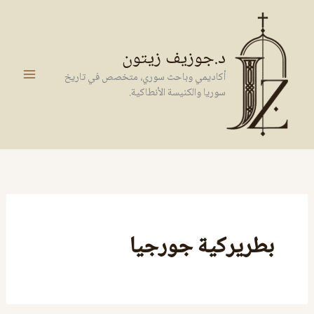
خطي
لى
لمحتوى
د.جوزيف زيتون
أكاديمي وباحث سوري، متخصص في تاريخ
سوريا والكنيسة الأنطاكية.
بطريركية جورجيا