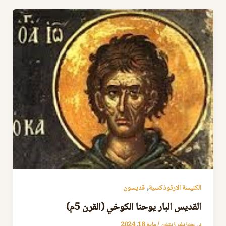
,
الكنيسة الارثوذكسية
قديسون
القديس البار يوحنا الكوخي (القرن 5م)
د. جوزيف زيتون
/
مايو 18, 2024