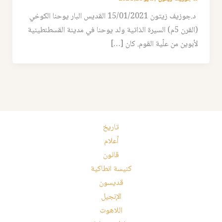
د.جوزيف زيتون 15/01/2021 القديس البار يوحنا الكوخي
(القرن 5م) السيرة الذاتية ولد يوحنا في مدينة القسطنطينية
لأبوين من علّية القوم. كان […]
تاريخ
أعلام
قانون
كنيسة انطاكية
قديسون
الإنجيل
اللاهوت