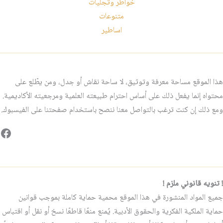
خواطر وتجليات
متنوعات
اساطير
هذا الموقع مساحة معرفة وتوثيق، لا ساحة نقاش أو جدل، ومن يطّلع على
محتواه إنما يفعل ذلك على أساس احترام طبيعته العلمية ومرجعيته الأكاديمية.
ومع ذلك إن كنت ترغب بالتواصل معنا ننصح باستخدام صفحتنا على الفيسبوك.
فيس
! تنويه قانوني ملزم !
جميع المواد المنشورة في هذا الموقع محمية حماية كاملة بموجب قوانين
حماية الملكية الفكرية والحقوق الأدبية. يُمنع منعًا قاطعًا نسخ أو نقل أو اقتباس