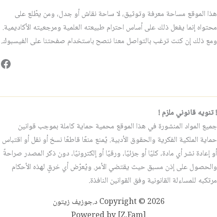
هذا الموقع مساحة معرفة وتوثيق، لا ساحة نقاش أو جدل، ومن يطّلع على
محتواه إنما يفعل ذلك على أساس احترام طبيعته العلمية ومرجعيته الأكاديمية.
ومع ذلك إن كنت ترغب بالتواصل معنا ننصح باستخدام صفحتنا على الفيسبوك.
فيس
! تنويه قانوني ملزم !
جميع المواد المنشورة في هذا الموقع محمية حماية كاملة بموجب قوانين
حماية الملكية الفكرية والحقوق الأدبية. يُمنع منعًا قاطعًا نسخ أو نقل أو اقتباس
أو إعادة نشر أي مادة، كليًا أو جزئيًا، ورقيًا أو إلكترونيًا، دون ذكر المصدر صراحةً
والحصول على إذن مسبق حيث يقتضي الأمر. ويُعرّض أي خرقٍ لهذه الأحكام
مرتكبه للمساءلة القانونية وفق القوانين النافذة.
Copyright © 2026 د.جوزيف زيتون
Powered by [Z.Fam]