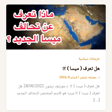
خربشات سياسية
هل تعرف ( ميسا ) ؟!
د. جوزيف زيتون
/
فبراير 8, 2024
هل تعرف ( ميسا ) ؟! د.جوزيف زيتون 28/06/2022 هل
تعرف ( ميسا ) ؟! ميسا هو الاسم المختصر للتحالف الجديد
[…]