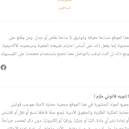
اساطير
هذا الموقع مساحة معرفة وتوثيق، لا ساحة نقاش أو جدل، ومن يطّلع على
محتواه إنما يفعل ذلك على أساس احترام طبيعته العلمية ومرجعيته الأكاديمية.
ومع ذلك إن كنت ترغب بالتواصل معنا ننصح باستخدام صفحتنا على الفيسبوك.
فيس
! تنويه قانوني ملزم !
جميع المواد المنشورة في هذا الموقع محمية حماية كاملة بموجب قوانين
حماية الملكية الفكرية والحقوق الأدبية. يُمنع منعًا قاطعًا نسخ أو نقل أو اقتباس
أو إعادة نشر أي مادة، كليًا أو جزئيًا، ورقيًا أو إلكترونيًا، دون ذكر المصدر صراحةً
والحصول على إذن مسبق حيث يقتضي الأمر. ويُعرّض أي خرقٍ لهذه الأحكام