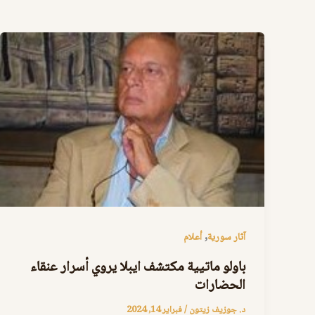
,
آثار سورية
أعلام
باولو ماتيية مكتشف ايبلا يروي أسرار عنقاء
الحضارات
د. جوزيف زيتون
/
فبراير 14, 2024