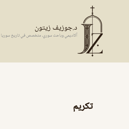
خطي
لى
لمحتوى
د.جوزيف زيتون
أكاديمي وباحث سوري، متخصص في تاريخ سوريا وال
تكريم