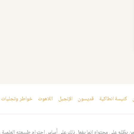
كنيسة انطاكية
قديسون
الإنجيل
اللاهوت
خواطر وتجليات
 يطّلع على محتواه إنما يفعل ذلك على أساس احترام طبيعته العلمية و