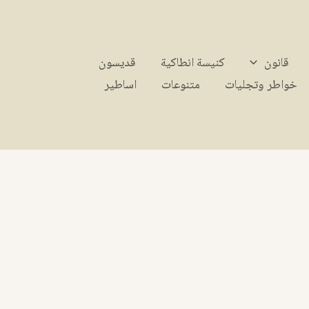
قانون
كنيسة انطاكية
قديسون
خواطر وتجليات
متنوعات
اساطير