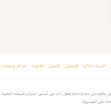
كنيسة انطاكية
قديسون
الإنجيل
اللاهوت
خواطر وتجليات
 يطّلع على محتواه إنما يفعل ذلك على أساس احترام طبيعته العلمية و
نا على الفيسبوك.