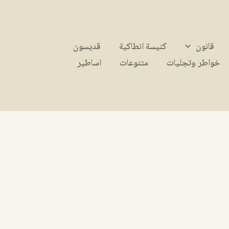
قانون
كنيسة انطاكية
قديسون
خواطر وتجليات
متنوعات
اساطير