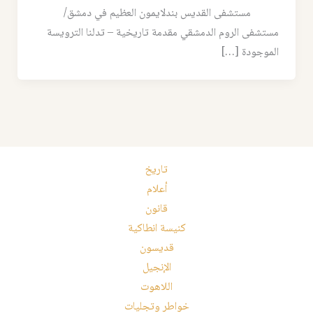
مستشفى القديس بندلايمون العظيم في دمشق/
مستشفى الروم الدمشقي مقدمة تاريخية – تدلنا الترويسة
الموجودة […]
تاريخ
أعلام
قانون
كنيسة انطاكية
قديسون
الإنجيل
اللاهوت
خواطر وتجليات