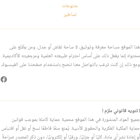
متنوعات
اساطير
هذا الموقع مساحة معرفة وتوثيق، لا ساحة نقاش أو جدل، ومن يطّلع على
محتواه إنما يفعل ذلك على أساس احترام طبيعته العلمية ومرجعيته الأكاديمية.
ومع ذلك إن كنت ترغب بالتواصل معنا ننصح باستخدام صفحتنا على الفيسبوك.
فيس
! تنويه قانوني ملزم !
جميع المواد المنشورة في هذا الموقع محمية حماية كاملة بموجب قوانين
حماية الملكية الفكرية والحقوق الأدبية. يُمنع منعًا قاطعًا نسخ أو نقل أو اقتباس
أو إعادة نشر أي مادة، كليًا أو جزئيًا، ورقيًا أو إلكترونيًا، دون ذكر المصدر صراحةً