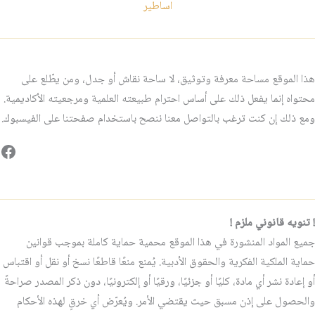
اساطير
هذا الموقع مساحة معرفة وتوثيق، لا ساحة نقاش أو جدل، ومن يطّلع على
محتواه إنما يفعل ذلك على أساس احترام طبيعته العلمية ومرجعيته الأكاديمية.
ومع ذلك إن كنت ترغب بالتواصل معنا ننصح باستخدام صفحتنا على الفيسبوك.
فيس
! تنويه قانوني ملزم !
جميع المواد المنشورة في هذا الموقع محمية حماية كاملة بموجب قوانين
حماية الملكية الفكرية والحقوق الأدبية. يُمنع منعًا قاطعًا نسخ أو نقل أو اقتباس
أو إعادة نشر أي مادة، كليًا أو جزئيًا، ورقيًا أو إلكترونيًا، دون ذكر المصدر صراحةً
والحصول على إذن مسبق حيث يقتضي الأمر. ويُعرّض أي خرقٍ لهذه الأحكام